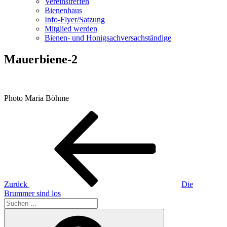
Vereinstreffen
Bienenhaus
Info-Flyer/Satzung
Mitglied werden
Bienen- und Honigsachversachständige
Mauerbiene-2
Photo Maria Böhme
Beitragsnavigation
Vorheriger
Beitrag
Zurück
Die
Brummer sind los
Suchen
nach:
Suchen