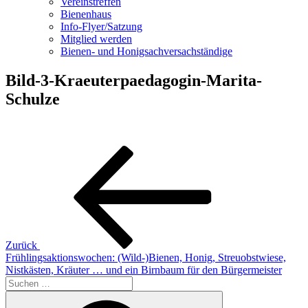
Vereinstreffen
Bienenhaus
Info-Flyer/Satzung
Mitglied werden
Bienen- und Honigsachversachständige
Bild-3-Kraeuterpaedagogin-Marita-
Schulze
Beitragsnavigation
Vorheriger
Beitrag
Zurück
Frühlingsaktionswochen: (Wild-)Bienen, Honig, Streuobstwiese,
Nistkästen, Kräuter … und ein Birnbaum für den Bürgermeister
Suchen
nach:
Suchen