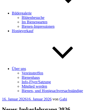
Bildergalerie
Blütenbesuche
Im Bienengarten
Bienen-Impressionen
Honigverkauf
Über uns
Vereinstreffen
Bienenhaus
Info-Flyer/Satzung
Mitglied werden
Bienen- und Honigsachversachständige
Veröffentlicht
16. Januar 2026
16. Januar 2026
von
Gabi
am
Neuer Imkerlehrgang 2026