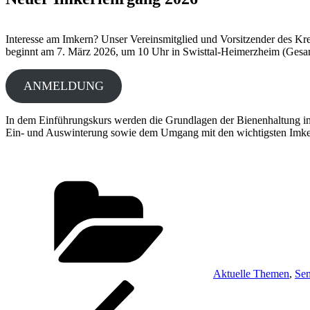
Interesse am Imkern? Unser Vereinsmitglied und Vorsitzender des Kr
beginnt am 7. März 2026, um 10 Uhr in Swisttal-Heimerzheim (Gesa
ANMELDUNG
In dem Einführungskurs werden die Grundlagen der Bienenhaltung in Th
Ein- und Auswinterung sowie dem Umgang mit den wichtigsten Imkerei
Kategorien
Aktuelle Themen
,
Sem
Beitragsnavigation
Vorheriger
Beitrag